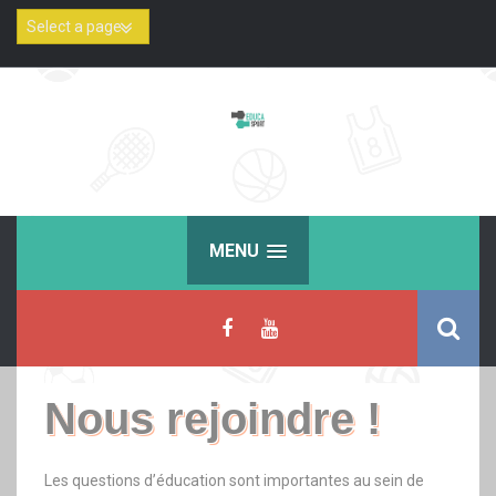
Skip
to
content
MENU
Nous rejoindre !
Les questions d’éducation sont importantes au sein de